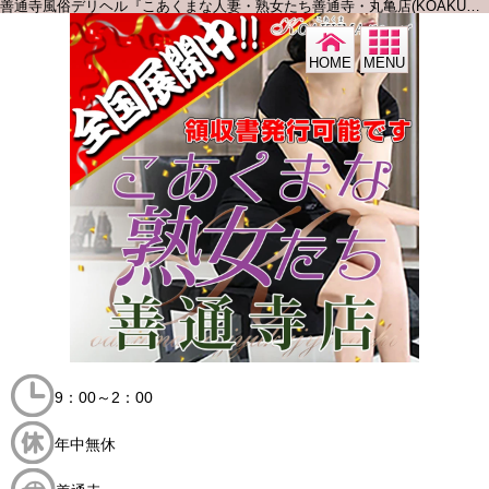
善通寺風俗デリヘル『こあくまな人妻・熟女たち善通寺・丸亀店(KOAKUMA グループ)』
HOME
MENU
9：00～2：00
年中無休