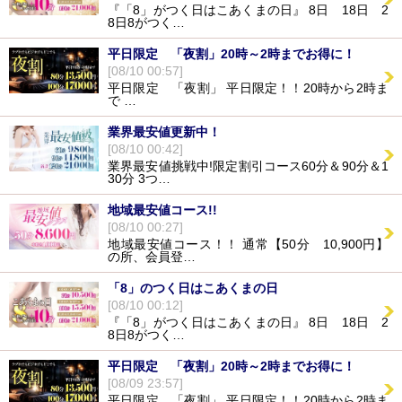
市内交通費無料。
『「8」がつく日はこあくまの日』 8日 18日 2
8日8がつく…
女の子選びで迷ったら
平日限定 「夜割」20時～2時までお得に！
お得に楽しく
[08/10 00:57]
想像以上の濃厚サービスをお約束します。
平日限定 「夜割」 平日限定！！20時から2時ま
で …
-出逢いは「こあくま」で-
業界最安値更新中！
[08/10 00:42]
業界最安値挑戦中!限定割引コース60分＆90分＆1
30分 3つ…
地域最安値コース!!
[08/10 00:27]
地域最安値コース！！ 通常【50分 10,900円】
の所、会員登…
「8」のつく日はこあくまの日
[08/10 00:12]
『「8」がつく日はこあくまの日』 8日 18日 2
8日8がつく…
平日限定 「夜割」20時～2時までお得に！
[08/09 23:57]
平日限定 「夜割」 平日限定！！20時から2時ま