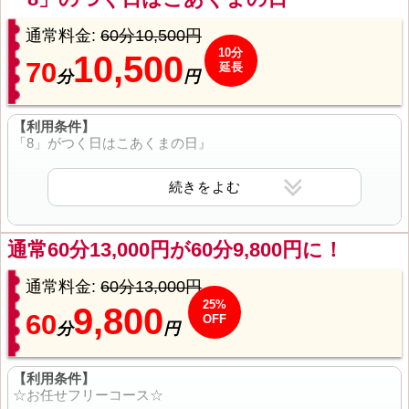
通常料金:
60分10,500円
10分
10,500
70
延長
分
円
【利用条件】
「8」がつく日はこあくまの日』
毎月、8日 18日 28日
がつく日は+10分
7０分
通常60分13,000円が60分9,800円に！
１０,５００円
通常料金:
60分13,000円
１００分
25%
9,800
60
OFF
１５,５００円
分
円
１３０分
【利用条件】
２１,０００円
☆お任せフリーコース☆