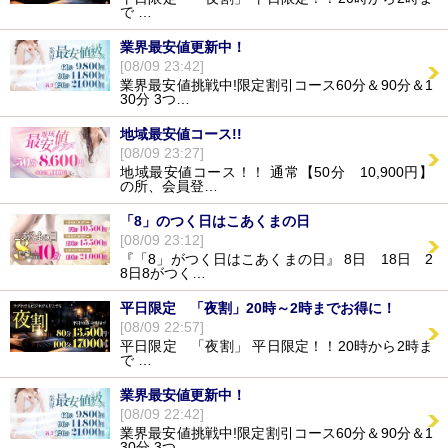
で …
業界最安値更新中！
[08/09 23:42]
業界最安値挑戦中!限定割引コース60分＆90分＆1
30分 3つ…
地域最安値コース!!
[08/09 23:27]
地域最安値コース！！ 通常【50分 10,900円】
の所、会員登…
「8」のつく日はこあくまの日
[08/09 23:12]
『「8」がつく日はこあくまの日』 8日 18日 2
8日8がつく…
平日限定 「夜割」20時～2時までお得に！
[08/09 22:57]
平日限定 「夜割」 平日限定！！20時から2時ま
で …
業界最安値更新中！
[08/09 22:42]
業界最安値挑戦中!限定割引コース60分＆90分＆1
30分 3つ…