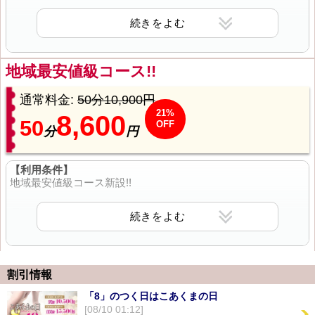
善通寺市内【交通費0円】
各コースに１０分プラスされた
お得な人気フリーコース
☆ビジネスホテルでも対応できます♪
お好みのタイプをお伝えくださいね♪
3つのコースからお選び下さい。
地域最安値級コース!!
① 60分 9,800円
通常料金:
50分10,900円
21%
8,600
50
OFF
② 90分 14,800円
分
円
② 130分 21,000円
【利用条件】
地域最安値級コース新設!!
☆善通寺市内【交通費0円】
☆ビジネスホテルでも対応できます♪
通常【50分 10,900円】の所、
☆タイプ指名は【無料0円】
会員登録をして頂けると
【50分 8,600円】に！！
・スレンダー熟女さん
・巨乳熟女さん
割引情報
この機会に是非、お安くお得に
・サービス満点熟女さん
ご利用くださいませ。
「8」のつく日はこあくまの日
[08/10 01:12]
お好みのタイプをお伝えくださいね♪