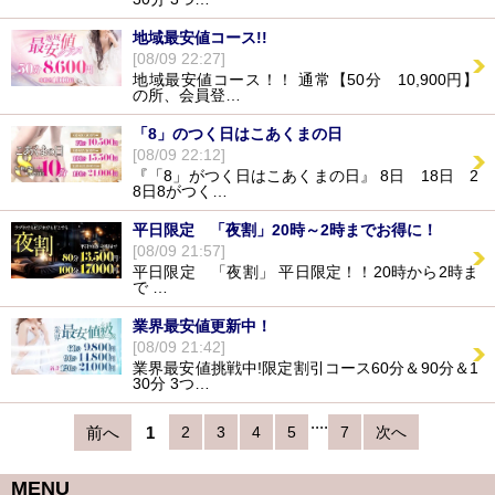
地域最安値コース!!
[08/09 22:27]
地域最安値コース！！ 通常【50分 10,900円】
の所、会員登…
「8」のつく日はこあくまの日
[08/09 22:12]
『「8」がつく日はこあくまの日』 8日 18日 2
8日8がつく…
平日限定 「夜割」20時～2時までお得に！
[08/09 21:57]
平日限定 「夜割」 平日限定！！20時から2時ま
で …
業界最安値更新中！
[08/09 21:42]
業界最安値挑戦中!限定割引コース60分＆90分＆1
30分 3つ…
....
前へ
1
2
3
4
5
7
次へ
MENU